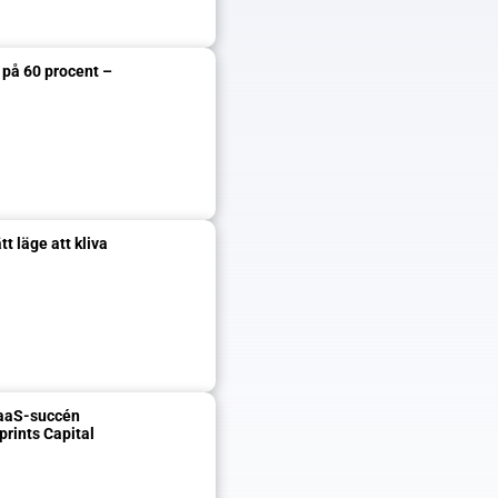
på 60 procent – 
 läge att kliva 
SaaS-succén 
prints Capital