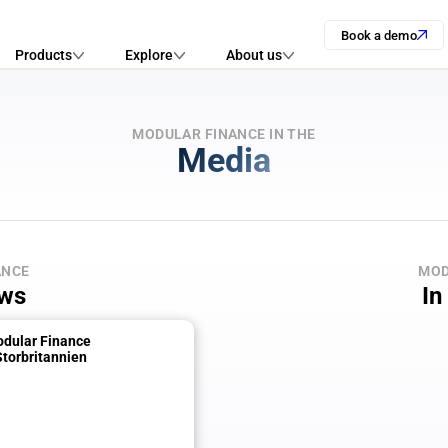
Book a demo
Products
Explore
About us
MODULAR FINANCE IN THE
Media
ANCE
MOD
ews
In
dular Finance 
Storbritannien