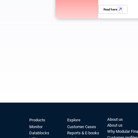
Read here
About us
Products
Explore
About us
Monitor
Customer Cases
Why Modular Fin
Datablocks
Reports & E-books
Customer profiles