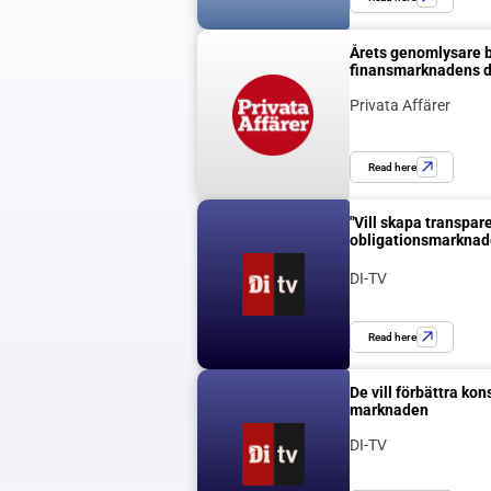
Årets genomlysare bl
finansmarknadens d
Privata Affärer
Read here
"Vill skapa transpare
obligationsmarknad
DI-TV
Read here
De vill förbättra ko
marknaden
DI-TV