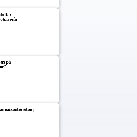
ottar 
olda vrår
ns på 
en"
nsensusestimaten på 