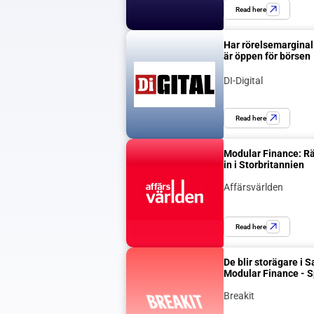
Read here
Har rörelsemarginal 
är öppen för börsen
DI-Digital
Read here
Modular Finance: Rätt
in i Storbritannien
Affärsvärlden
Read here
De blir storägare i 
Modular Finance - S
Breakit