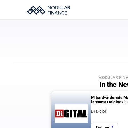
MODULAR FIN
In the N
Miljardvärderade Mo
lanserar Holdings i 
DI-Digital
Read here